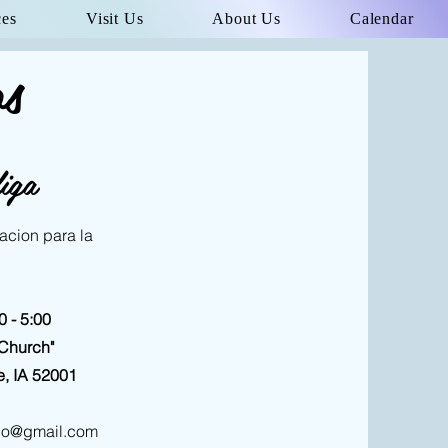
ces
Visit Us
About Us
Calendar
s
iga
cion para la
 - 5:00
Church"
 IA 52001
o@gmail.com