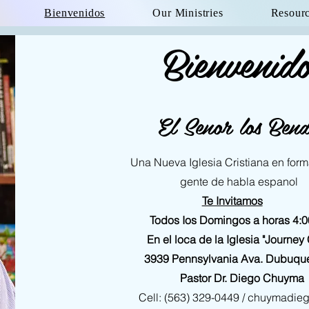
Bienvenidos
Our Ministries
Resour
Bienvenido
El Senor los Bend
Una Nueva Iglesia Cristiana en forma
gente de habla espanol
Te Invitamos
Todos Ios Domingos a horas 4:00
En el loca de la Iglesia "Journey 
3939 Pennsylvania Ava. Dubuque,
Pastor Dr. Diego Chuyma
Cell: (563) 329-0449 /
chuymadieg